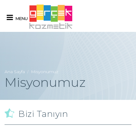
MENU
Ana Sayfa
Misyonumuz
/
Misyonumuz
Bizi Tanıyın